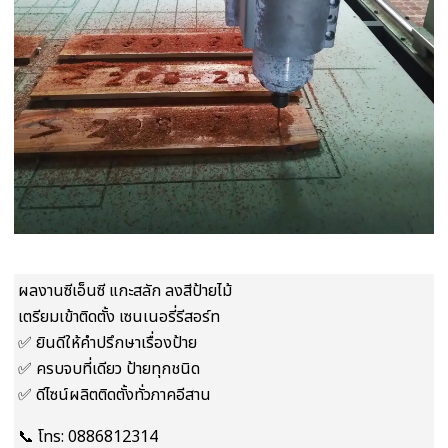
ผลงานซีเอ็นซี แกะสลัก ลงสีป้ายไม้
เตรียมเข้าติดตั้ง เซนเนอรี่รีสอร์ท
✅️ ยินดีให้คำปรึกษาเรื่องป้าย
✅ ️ครบจบที่เดียว ป้ายทุกชนิด
✅️ ดีไซน์ผลิตติดตั้งทั่วภาคอีสาน
📞 โทร: 0886812314