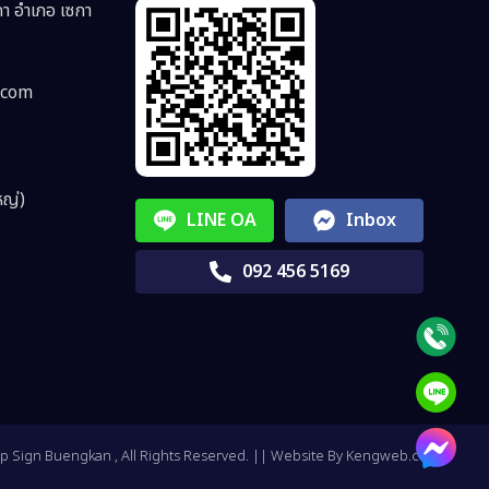
ซกา อำเภอ เซกา
.com
หญ่)
LINE OA
Inbox
092 456 5169
p Sign Buengkan , All Rights Reserved. || Website By
Kengweb.com