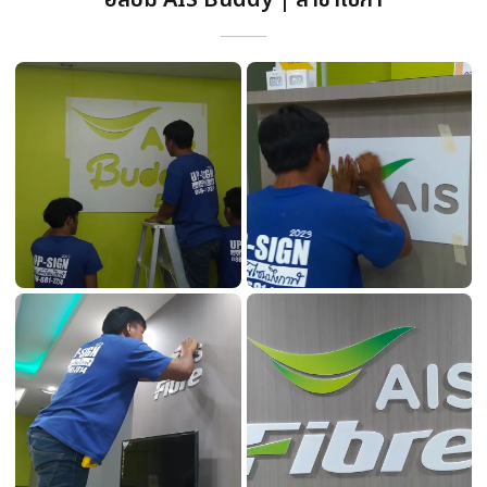
อัลบัม AIS Buddy | สาขาเซกา